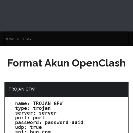
HOME
BLOG
Format Akun OpenClash
TROJAN GFW
- name: TROJAN GFW

  type: trojan

  server: server

  port: port

  password: password-uuid

  udp: true

  sni: bug.com
